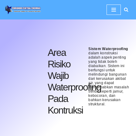
Lompat
ke
konten
Sistem Waterproofing
Area
dalam konstruksi
adalah aspek penting
Risiko
yang tidak boleh
diabaikan. Sistem ini
berfungsi untuk
Wajib
melindungi bangunan
dari kerusakan akibat
air, yang dapat
Waterproofing
menyebabkan masalah
serius seperti jamur,
Pada
kebocoran, dan
bahkan kerusakan
struktural.
Kontruksi