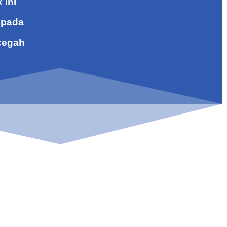
 ini
 pada
cegah