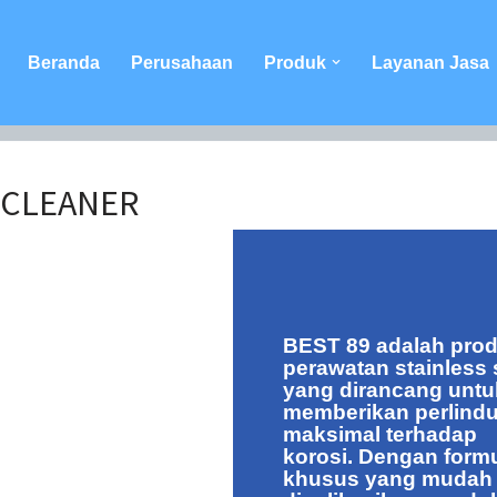
Beranda
Perusahaan
Produk
Layanan Jasa
L CLEANER
BEST 89
adalah pro
perawatan stainless 
yang dirancang untu
memberikan perlind
maksimal terhadap
korosi. Dengan form
khusus yang mudah