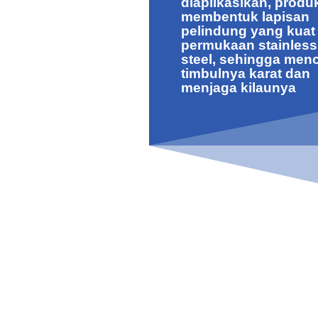
diaplikasikan, produk
membentuk lapisan
pelindung yang kuat
permukaan stainless
steel, sehingga men
timbulnya karat dan
menjaga kilaunya