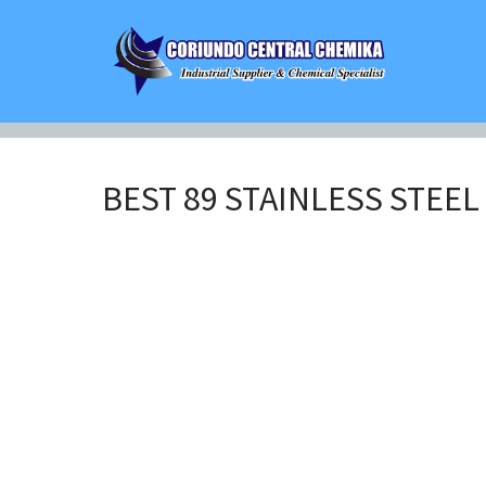
Lompat
ke
konten
BEST 89 STAINLESS STEE