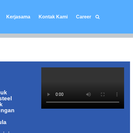
Kerjasama
Kontak Kami
Career
duk
steel
k
ungan
ula