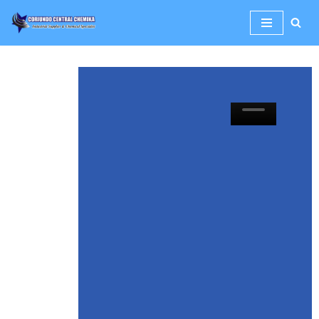
Lompat
ke
konten